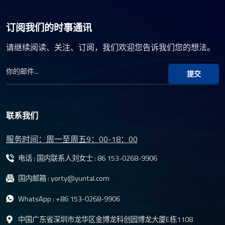
3556P会议视频镜头能够在高对比度场景中保持细节，避免曝光
过度或曝光不足。 6、网络连接和远程控制：支持网络远程控
订阅我们的时事通讯
制，轻松集成到现代智能会议室系统中。 7.物理隐私快门：为
镜头配备物理快门增强了隐私保护，符合现代数据保护标准。
请继续阅读、关注、订阅，我们欢迎您告诉我们您的想法。
8.兼容性和集成性：设计考虑到与主流视频会议平台的兼容性，
简化了安装和集成过程。 9.耐用性和可靠性：两种镜片均采用
提交
坚固的结构，使其适用于频繁使用的环境，降低维护成本。 10.
成本效益：在保持高性能的同时，云泰时代光学提供有竞争力
的价格，以满足各种规模企业的需求。 YT-3559P和YT-3556P
智能家居网络摄像头镜头系列，凭借其高分辨率镜头、低失真
联系我们
镜头和出色的弱光性能，满足现代视频会议的严格镜头要求。
通过应对市场上的关键挑战，云泰时代光学为企业提供先进的
服务时间：周一至周五9：00-18：00
视频会议解决方案，旨在提升远程通信的成像质量和效率。
电话 : 国内联系人刘女士 :
86 153-0268-9906
国内邮箱 :
yorty@yuntal.com
WhatsApp :
+86 153-0268-9906
中国广东省深圳市龙华区金博龙科创园博龙大厦E栋1108