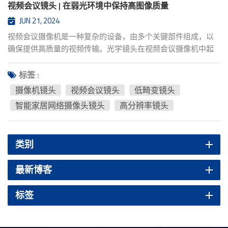
视频会议镜头 | 在弱光环境中保持高图像质量
JUN 21, 2024
视频会议摄像机是一种复杂的设备，由多个关键部件组成，以
确保提供高质量的视频传输。光学镜头在视频会议摄像机中起
着至关重要的作用，在视频会议镜头市场面临许多挑战，包括
在弱光环境下保持高画质、与现有系统的兼容性、成本有效
标签 :
性、互联网带宽限制、隐私和安全、快速适应不同的会议室环
摄像机镜头
视频会议镜头
低畸变镜头
境、远程控制和集成、维护和升级，以及确保在多用户场景中
智能家居网络摄像头镜头
高分辨率镜头
全面覆盖图像。云泰时代光学通过推出两种新的视频会议镜头
来应对这些挑战：YT-3559P和YT-3556P 1.高分辨率成像镜头：
两款镜头均提供5mp、8mp高分辨率成像，即使在远程会议中也
类别
能捕捉到清晰的细节。 2.低失真光学设计镜头：特别设计的低
失真镜头提供了广阔的视野，同时减少了图像边缘失真，使其
最新博客
适用于多人会议场景。 3.先进的自动对焦技术镜头：快速准确
的自动对焦系统，确保会议中的每一位参与者都能快速清晰地
标签
出现在画面中。 4.优化的弱光性能镜头：配备大光圈和高灵敏
度传感器，结合HDR技术，摄像机镜头可以在各种照明条件下提
供高质量的图像。 5.宽动态范围（HDR）镜头：YT-3559P和YT-