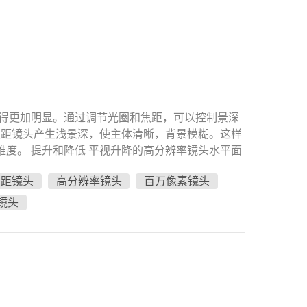
变得更加明显。通过调节光圈和焦距，可以控制景深
焦距镜头产生浅景深，使主体清晰，背景模糊。这样
度。 提升和降低 平视升降的高分辨率镜头水平面
特写细节，或者穿过低空视野的遮挡后反映壮丽的
焦距镜头
高分辨率镜头
百万像素镜头
开口布局的视觉效果，而降低镜头则暗示着航拍的
头垂直向下，适合捕捉上帝视角俯视地面一切的效
镜头
换。如果在向上和向下观看的过程中加入飞行器的
以增强画面的酷感。 环绕 环绕式摄像机镜头适合
使被摄体图像更加立体、生动，让观众清楚地了解
头可让您捕捉全景，使所有想要的物体都出现在视
直飞和吊装的结合。飞机后退和前进的同时，进行升
持在拍摄对象上。 渐远适合拍摄从近景到远景传达