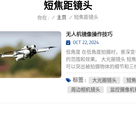
短焦距镜头
短焦距镜头
/
主页
/
你在 :
无人机镜像操作技巧
OCT 22, 2024
低角度 在低角度拍摄时，景深
的范围和效果。 大光圈镜头 短
可以突出被拍摄物体的细节和三维
向前方，适合捕捉高大建筑物的
标签 :
大光圈镜头
短
高空视野。抬高镜头可以营造出
结束和结束。 上下百万像素镜
周边相机镜头
监控摄像机
果，并在地面局部和全景之间切
顺时针或逆时针旋转，螺旋效果可
全方位、多角度地描绘被摄体，
被摄体周围的背景环境。环绕镜
野内。 潜入并消失 它实际上是
降动作拍摄，使画面重心始终保