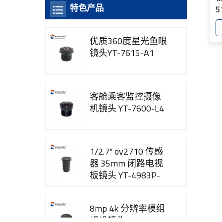
特色产品
5
优质360度星光鱼眼
镜头YT-7615-A1
客舱乘客监控摄像
机镜头 YT-7600-L4
1/2.7" ov2710 传感
器 35mm 闭路电视
板镜头 YT-4983P-
B2
8mp 4k 分辨率模组
相机镜头 YT-3560-