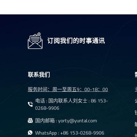
H1
防水夜视后视车载
摄像头YT-7610-C1
订阅我们的时事通讯
DMS镜头 车载监控
摄像系统用CMS镜
联系我们
头 YT-7620-A8
服务时间：周一至周五9：00-18：00
电子CMS镜头
电话 : 国内联系人刘女士 :
86 153-
HD1080p防水红外
0268-9906
汽车后视镜头YT-
7071-A1
国内邮箱 :
yorty@yuntal.com
6.1mm车载智能辅
WhatsApp :
+86 153-0268-9906