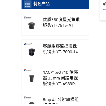
特色产品
机
优质360度星光鱼眼
镜头YT-7615-A1
客舱乘客监控摄像
机镜头 YT-7600-L4
1/2.7" ov2710 传感
器 35mm 闭路电视
板镜头 YT-4983P-
B2
8mp 4k 分辨率模组
相机镜头 YT-3560-