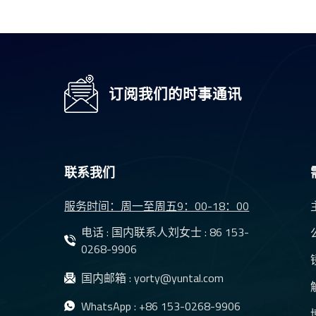
H1
防水夜视后视车载
摄像头YT-7610-C1
订阅我们的时事通讯
DMS镜头 车载监控
摄像系统用CMS镜
联系我们
头 YT-7620-A8
服务时间：周一至周五9：00-18：00
电子CMS镜头
电话 : 国内联系人刘女士 :
86 153-
HD1080p防水红外
0268-9906
汽车后视镜头YT-
7071-A1
国内邮箱 :
yorty@yuntal.com
6.1mm车载智能辅
WhatsApp :
+86 153-0268-9906